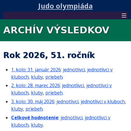
Judo olympiáda
ARCHÍV VÝSLEDKOV
Rok 2026, 51. ročník
1. kolo: 31. január 2026
:
jednotlivci
,
jednotlivci v
kluboch
,
kluby
,
priebeh
.
2. kolo: 28. marec 2026
:
jednotlivci
,
jednotlivci v
kluboch
,
kluby
,
priebeh
.
3. kolo: 30. máj 2026
:
jednotlivci
,
jednotlivci v kluboch
,
kluby
,
priebeh
.
Celkové hodnotenie
:
jednotlivci
,
jednotlivci v
kluboch
,
kluby
.