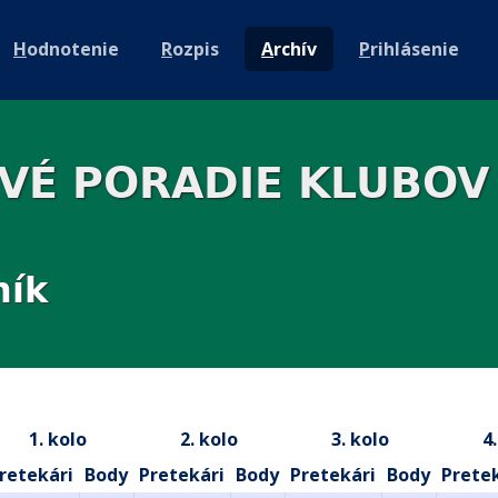
H
odnotenie
R
ozpis
A
rchív
P
rihlásenie
OVÉ PORADIE KLUBOV
ník
1. kolo
2. kolo
3. kolo
4
retekári
Body
Pretekári
Body
Pretekári
Body
Prete