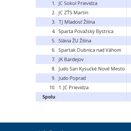
1.
JC Sokol Prievidza
2.
JC ZŤS Martin
3.
TJ Mladosť Žilina
4.
Sparta Považský Bystrica
5.
Slávia ŽU Žilina
6.
Spartak Dubnica nad Váhom
7.
JK Bardejov
8.
Judo San Kysucké Nové Mesto
9.
Judo Poprad
10.
1. JC Prievidza
Spolu