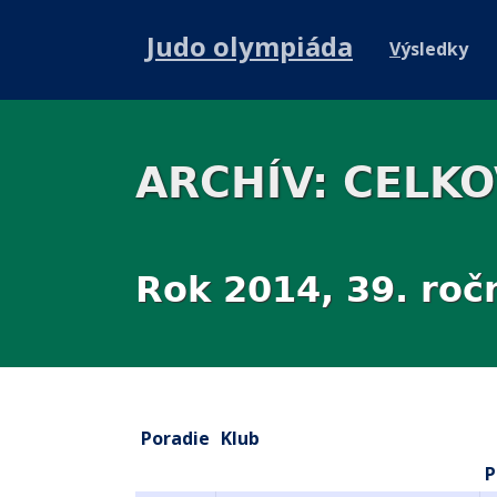
Judo olympiáda
V
ýsledky
ARCHÍV: CELK
Rok 2014, 39. roč
Poradie
Klub
P